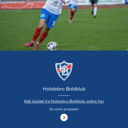
Holstebro Boldklub
Køb klubtøj fra
Holstebro Boldklub
online her
Se vores produkter