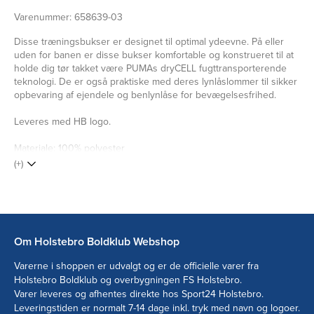
Varenummer:
658639-03
Disse træningsbukser er designet til optimal ydeevne. På eller
uden for banen er disse bukser komfortable og konstrueret til at
holde dig tør takket være PUMAs dryCELL fugttransporterende
teknologi. De er også praktiske med deres lynlåslommer til sikker
opbevaring af ejendele og benlynlåse for bevægelsesfrihed.
Leveres med HB logo.
Materiale: 100% polyester
(+)
Om Holstebro Boldklub Webshop
Varerne i shoppen er udvalgt og er de officielle varer fra
Holstebro Boldklub og overbygningen FS Holstebro.
Varer leveres og afhentes direkte hos Sport24 Holstebro.
Leveringstiden er normalt 7-14 dage inkl. tryk med navn og logoer.