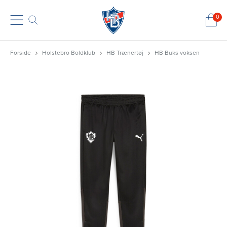
0
Forside
Holstebro Boldklub
HB Trænertøj
HB Buks voksen