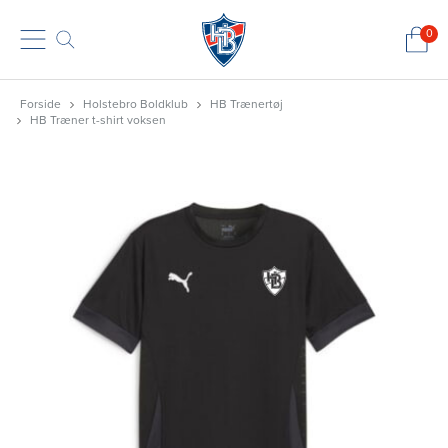
0
Forside
Holstebro Boldklub
HB Trænertøj
HB Træner t-shirt voksen