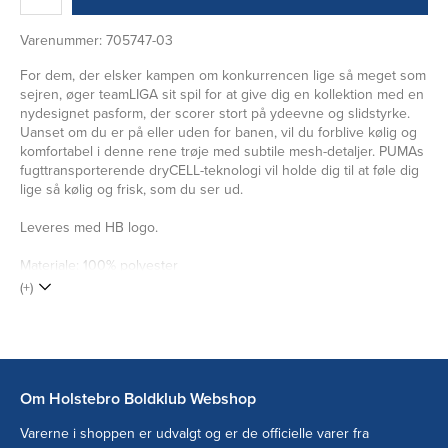
Varenummer:
705747-03
For dem, der elsker kampen om konkurrencen lige så meget som
sejren, øger teamLIGA sit spil for at give dig en kollektion med en
nydesignet pasform, der scorer stort på ydeevne og slidstyrke.
Uanset om du er på eller uden for banen, vil du forblive kølig og
komfortabel i denne rene trøje med subtile mesh-detaljer. PUMAs
fugttransporterende dryCELL-teknologi vil holde dig til at føle dig
lige så kølig og frisk, som du ser ud.
Leveres med HB logo.
Materiale: 100% polyester
(+)
Om Holstebro Boldklub Webshop
Varerne i shoppen er udvalgt og er de officielle varer fra