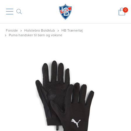
0
Forside
Holstebro Boldklub
HB Trænertøj
Puma handsker til børn og voksne