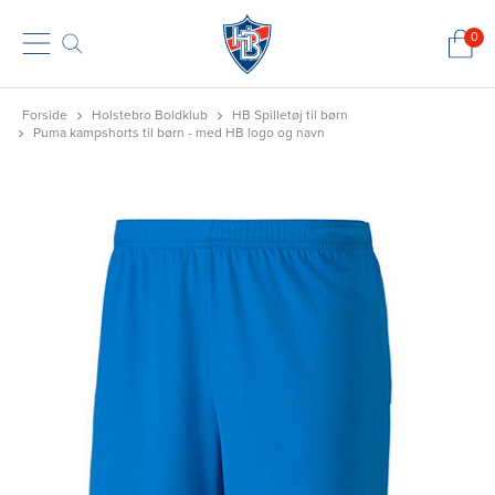
0
Forside
Holstebro Boldklub
HB Spilletøj til børn
Puma kampshorts til børn - med HB logo og navn