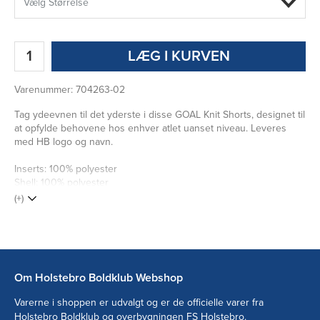
LÆG I KURVEN
Varenummer:
704263-02
Tag ydeevnen til det yderste i disse GOAL Knit Shorts, designet til
at opfylde behovene hos enhver atlet uanset niveau. Leveres
med HB logo og navn.
Inserts: 100% polyester
Shell: 100% polyester
(+)
Om Holstebro Boldklub Webshop
Varerne i shoppen er udvalgt og er de officielle varer fra
Holstebro Boldklub og overbygningen FS Holstebro.