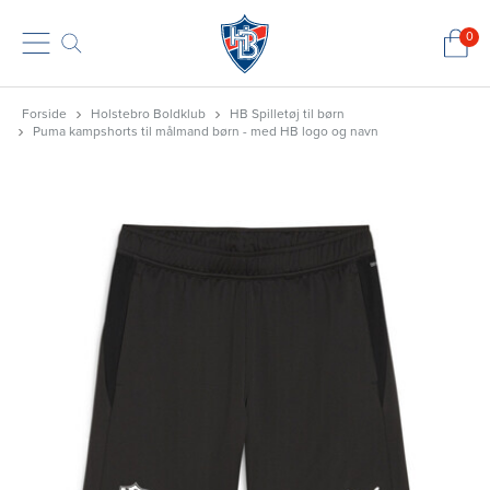
0
Forside
Holstebro Boldklub
HB Spilletøj til børn
Puma kampshorts til målmand børn - med HB logo og navn