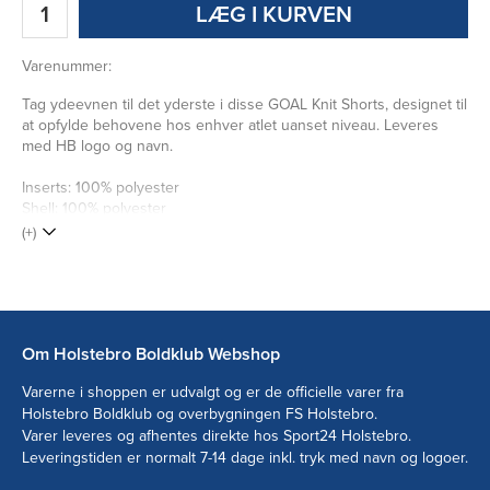
LÆG I KURVEN
Varenummer:
Tag ydeevnen til det yderste i disse GOAL Knit Shorts, designet til
at opfylde behovene hos enhver atlet uanset niveau. Leveres
med HB logo og navn.
Inserts: 100% polyester
Shell: 100% polyester
(+)
Om Holstebro Boldklub Webshop
Varerne i shoppen er udvalgt og er de officielle varer fra
Holstebro Boldklub og overbygningen FS Holstebro.
Varer leveres og afhentes direkte hos Sport24 Holstebro.
Leveringstiden er normalt 7-14 dage inkl. tryk med navn og logoer.